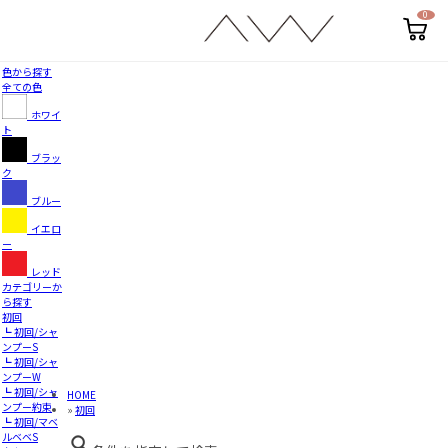
0
カ
ー
ト
ペ
色から探す
ー
全ての色
ジ
ホワイ
ト
ブラッ
ク
ブルー
イエロ
ー
レッド
カテゴリーか
ら探す
初回
┗ 初回/シャ
ンプーS
┗ 初回/シャ
ンプーW
┗ 初回/シャ
HOME
ンプー約束
»
初回
┗ 初回/マベ
ルベベS