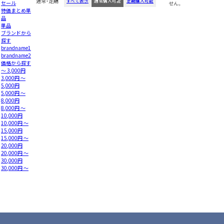
通常・定期
すべて表示
通常購入可能
定期購入可能
セール
せん。
特価まとめ単
品
単品
ブランドから
探す
brandname1
brandname2
価格から探す
～ 3,000円
3,000円 ～
5,000円
5,000円 ～
8,000円
8,000円 ～
10,000円
10,000円 ～
15,000円
15,000円 ～
20,000円
20,000円 ～
30,000円
30,000円 ～