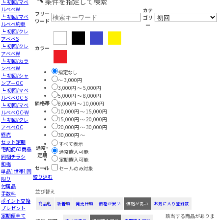
条件を指定して検索
┗ 初回/マベ
ルベベW
カテ
フリー
┗ 初回/マベ
ゴリ
ワード
ルベベ約束
ー
┗ 初回/クレ
アベベS
┗ 初回/クレ
カラー
アベベW
┗ 初回/カラ
ンベベW
指定なし
┗ 初回/シャ
～ 3,000円
ンプーOC
3,000円 ～ 5,000円
┗ 初回/マベ
5,000円 ～ 8,000円
ルベベOC-S
価格帯
8,000円 ～ 10,000円
┗ 初回/マベ
10,000円 ～ 15,000円
ルベベOC-W
15,000円 ～ 20,000円
┗ 初回/クレ
アベベOC
20,000円 ～ 30,000円
終売
30,000円 ～
セット定期
すべて表示
通常・
宅配便60商品
通常購入可能
定期
同梱チラシ
定期購入可能
和梅
セール
セールのみ対象
単品1世帯1回
絞り込む
限り
付属品
並び替え
手数料
ポイント交換
商品名
新着順
発売日順
価格が安い
価格が高い
お気に入り登録数
プレゼント
定期便全て
該当する商品がありま