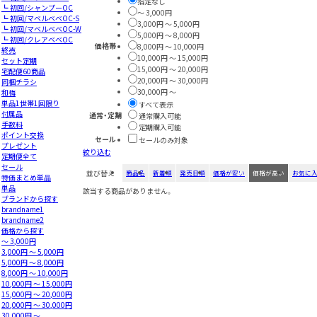
指定なし
┗ 初回/シャンプーOC
～ 3,000円
┗ 初回/マベルベベOC-S
3,000円 ～ 5,000円
┗ 初回/マベルベベOC-W
5,000円 ～ 8,000円
┗ 初回/クレアベベOC
価格帯
8,000円 ～ 10,000円
終売
10,000円 ～ 15,000円
セット定期
15,000円 ～ 20,000円
宅配便60商品
20,000円 ～ 30,000円
同梱チラシ
30,000円 ～
和梅
単品1世帯1回限り
すべて表示
付属品
通常・定期
通常購入可能
手数料
定期購入可能
ポイント交換
セール
セールのみ対象
プレゼント
絞り込む
定期便全て
セール
並び替え
商品名
新着順
発売日順
価格が安い
価格が高い
お気に
特価まとめ単品
単品
該当する商品がありません。
ブランドから探す
brandname1
brandname2
価格から探す
～ 3,000円
3,000円 ～ 5,000円
5,000円 ～ 8,000円
8,000円 ～ 10,000円
10,000円 ～ 15,000円
15,000円 ～ 20,000円
20,000円 ～ 30,000円
30,000円 ～