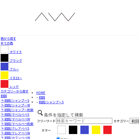
色から探す
全ての色
ホワイト
ブラック
ブルー
イエロー
レッド
カテゴリーから探す
HOME
初回
»
初回
┗ 初回/シャンプーS
»
初回/シャンプーS
┗ 初回/シャンプーW
┗ 初回/シャンプー約束
条件を指定して検索
┗ 初回/マベルベベS
┗ 初回/マベルベベW
フリーワード
カテゴリー
┗ 初回/マベルベベ約束
┗ 初回/クレアベベS
カラー
┗ 初回/クレアベベW
┗ 初回/カランベベW