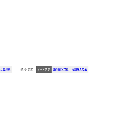
通常・定期
入り登録数
すべて表示
通常購入可能
定期購入可能