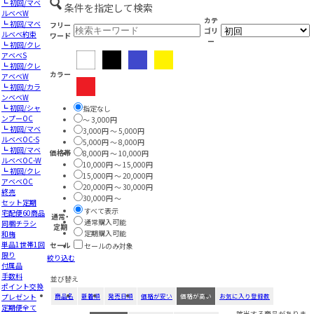
┗ 初回/マベ
条件を指定して検索
ルベベW
カテ
┗ 初回/マベ
フリー
ゴリ
ルベベ約束
ワード
ー
┗ 初回/クレ
アベベS
┗ 初回/クレ
カラー
アベベW
┗ 初回/カラ
ンベベW
┗ 初回/シャ
指定なし
ンプーOC
～ 3,000円
┗ 初回/マベ
3,000円 ～ 5,000円
ルベベOC-S
5,000円 ～ 8,000円
┗ 初回/マベ
価格帯
8,000円 ～ 10,000円
ルベベOC-W
10,000円 ～ 15,000円
┗ 初回/クレ
15,000円 ～ 20,000円
アベベOC
20,000円 ～ 30,000円
終売
30,000円 ～
セット定期
すべて表示
宅配便60商品
通常・
通常購入可能
同梱チラシ
定期
定期購入可能
和梅
単品1世帯1回
セール
セールのみ対象
限り
絞り込む
付属品
手数料
並び替え
ポイント交換
プレゼント
商品名
新着順
発売日順
価格が安い
価格が高い
お気に入り登録数
定期便全て
該当する商品がありま