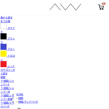
0
カ
ー
ト
ペ
色から探す
ー
全ての色
ジ
ホワイ
ト
ブラッ
ク
ブルー
イエロ
ー
レッド
カテゴリーか
ら探す
初回
┗ 初回/シャ
ンプーS
┗ 初回/シャ
ンプーW
HOME
┗ 初回/シャ
»
初回
ンプー約束
»
初回/クレアベベS
┗ 初回/マベ
ルベベS