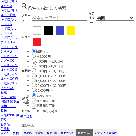
┗ 初回/マベ
ルベベW
条件を指定して検索
┗ 初回/マベ
カテ
ルベベ約束
フリー
ゴリ
┗ 初回/クレ
ワード
ー
アベベS
┗ 初回/クレ
アベベW
カラー
┗ 初回/クレ
アべべBLW
┗ 初回/カラ
ンベベW
指定なし
┗ 初回/シャ
～ 3,000円
ンプーOC
3,000円 ～ 5,000円
┗ 初回/マベ
5,000円 ～ 8,000円
ルベベOC-S
価格帯
8,000円 ～ 10,000円
┗ 初回/マベ
10,000円 ～ 15,000円
ルベベOC-W
15,000円 ～ 20,000円
┗ 初回/クレ
20,000円 ～ 30,000円
アベベOC
30,000円 ～
終売
すべて表示
セット定期
通常・
通常購入可能
宅配便60商品
定期
定期購入可能
同梱チラシ
和梅
セール
セールのみ対象
単品1世帯1回
絞り込む
限り
付属品
並び替え
手数料
ポイント交換
商品名
新着順
発売日順
価格が安い
価格が高い
お気に入り登録数