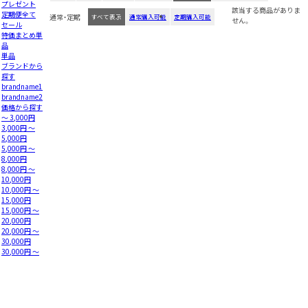
プレゼント
該当する商品がありま
定期便全て
通常・定期
すべて表示
通常購入可能
定期購入可能
せん。
セール
特価まとめ単
品
単品
ブランドから
探す
brandname1
brandname2
価格から探す
～ 3,000円
3,000円 ～
5,000円
5,000円 ～
8,000円
8,000円 ～
10,000円
10,000円 ～
15,000円
15,000円 ～
20,000円
20,000円 ～
30,000円
30,000円 ～