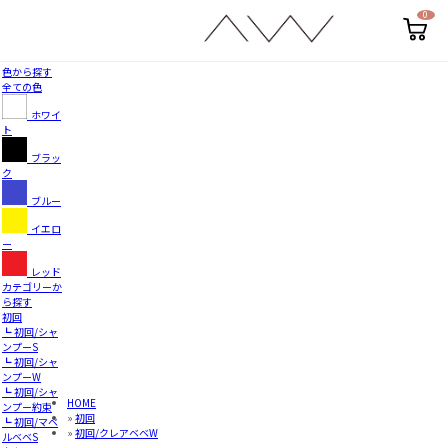
0
カ
ー
ト
ペ
色から探す
ー
全ての色
ジ
ホワイ
ト
ブラッ
ク
ブルー
イエロ
ー
レッド
カテゴリーか
ら探す
初回
┗ 初回/シャ
ンプーS
┗ 初回/シャ
ンプーW
┗ 初回/シャ
HOME
ンプー約束
»
初回
┗ 初回/マベ
»
初回/クレアベベW
ルベベS