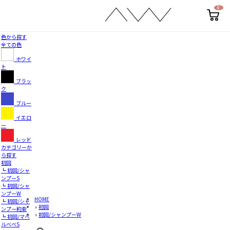
0
カ
ー
ト
ペ
色から探す
ー
全ての色
ジ
ホワイ
ト
ブラッ
ク
ブルー
イエロ
ー
レッド
カテゴリーか
ら探す
初回
┗ 初回/シャ
ンプーS
┗ 初回/シャ
ンプーW
HOME
┗ 初回/シャ
»
初回
ンプー約束
»
初回/シャンプーW
┗ 初回/マベ
ルベベS