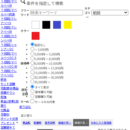
┗ 初回/マベ
条件を指定して検索
ルベベW
カテ
┗ 初回/マベ
フリー
ゴリ
ルベベ約束
ワード
ー
┗ 初回/クレ
アベベS
┗ 初回/クレ
カラー
アベベW
┗ 初回/カラ
ンベベW
┗ 初回/シャ
指定なし
ンプーOC
～ 3,000円
┗ 初回/マベ
3,000円 ～ 5,000円
ルベベOC-S
5,000円 ～ 8,000円
┗ 初回/マベ
価格帯
8,000円 ～ 10,000円
ルベベOC-W
10,000円 ～ 15,000円
┗ 初回/クレ
15,000円 ～ 20,000円
アベベOC
20,000円 ～ 30,000円
終売
30,000円 ～
セット定期
すべて表示
宅配便60商品
通常・
通常購入可能
同梱チラシ
定期
定期購入可能
和梅
単品1世帯1回
セール
セールのみ対象
限り
絞り込む
付属品
手数料
並び替え
ポイント交換
プレゼント
商品名
新着順
発売日順
価格が安い
価格が高い
お気に入り登録数
定期便全て
該当する商品がありま