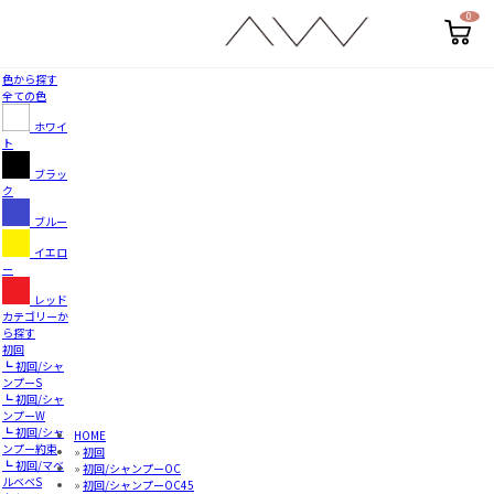
0
カ
ー
ト
ペ
色から探す
ー
全ての色
ジ
ホワイ
ト
ブラッ
ク
ブルー
イエロ
ー
レッド
カテゴリーか
ら探す
初回
┗ 初回/シャ
ンプーS
┗ 初回/シャ
ンプーW
┗ 初回/シャ
HOME
ンプー約束
»
初回
┗ 初回/マベ
»
初回/シャンプーOC
ルベベS
»
初回/シャンプーOC45