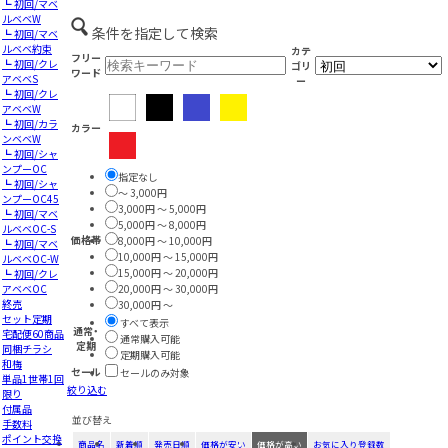
┗ 初回/マベ
ルベベW
条件を指定して検索
┗ 初回/マベ
ルベベ約束
カテ
フリー
┗ 初回/クレ
ゴリ
ワード
アベベS
ー
┗ 初回/クレ
アベベW
┗ 初回/カラ
カラー
ンベベW
┗ 初回/シャ
ンプーOC
指定なし
┗ 初回/シャ
～ 3,000円
ンプーOC45
3,000円 ～ 5,000円
┗ 初回/マベ
5,000円 ～ 8,000円
ルベベOC-S
価格帯
8,000円 ～ 10,000円
┗ 初回/マベ
10,000円 ～ 15,000円
ルベベOC-W
15,000円 ～ 20,000円
┗ 初回/クレ
アベベOC
20,000円 ～ 30,000円
終売
30,000円 ～
セット定期
すべて表示
通常・
宅配便60商品
通常購入可能
定期
同梱チラシ
定期購入可能
和梅
セール
セールのみ対象
単品1世帯1回
絞り込む
限り
付属品
並び替え
手数料
ポイント交換
商品名
新着順
発売日順
価格が安い
価格が高い
お気に入り登録数