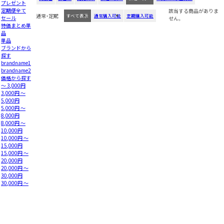
プレゼント
定期便全て
該当する商品がありま
通常・定期
すべて表示
通常購入可能
定期購入可能
セール
せん。
特価まとめ単
品
単品
ブランドから
探す
brandname1
brandname2
価格から探す
～ 3,000円
3,000円 ～
5,000円
5,000円 ～
8,000円
8,000円 ～
10,000円
10,000円 ～
15,000円
15,000円 ～
20,000円
20,000円 ～
30,000円
30,000円 ～