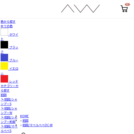
0
カ
ー
ト
ペ
色から探す
ー
全ての色
ジ
ホワイ
ト
ブラッ
ク
ブルー
イエロ
ー
レッド
カテゴリーか
ら探す
初回
┗ 初回/シャ
ンプーS
┗ 初回/シャ
ンプーW
HOME
┗ 初回/シャ
»
初回
ンプー約束
»
初回/マベルベベOC-W
┗ 初回/マベ
ルベベS