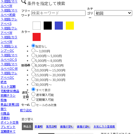
┗ 初回/マベ
条件を指定して検索
ルベベW
カテ
┗ 初回/マベ
フリー
ゴリ
ルベベ約束
ワード
ー
┗ 初回/クレ
アベベS
┗ 初回/クレ
カラー
アベベW
┗ 初回/カラ
ンベベW
┗ 初回/シャ
指定なし
ンプーOC
～ 3,000円
┗ 初回/マベ
3,000円 ～ 5,000円
ルベベOC-S
5,000円 ～ 8,000円
┗ 初回/マベ
価格帯
8,000円 ～ 10,000円
ルベベOC-W
10,000円 ～ 15,000円
┗ 初回/クレ
15,000円 ～ 20,000円
アベベOC
20,000円 ～ 30,000円
終売
30,000円 ～
セット定期
すべて表示
宅配便60商品
通常・
通常購入可能
同梱チラシ
定期
定期購入可能
和梅
単品1世帯1回
セール
セールのみ対象
限り
絞り込む
付属品
手数料
並び替え
ポイント交換
プレゼント
商品名
新着順
発売日順
価格が安い
価格が高い
お気に入り登録数
定期便全て
該当する商品がありま