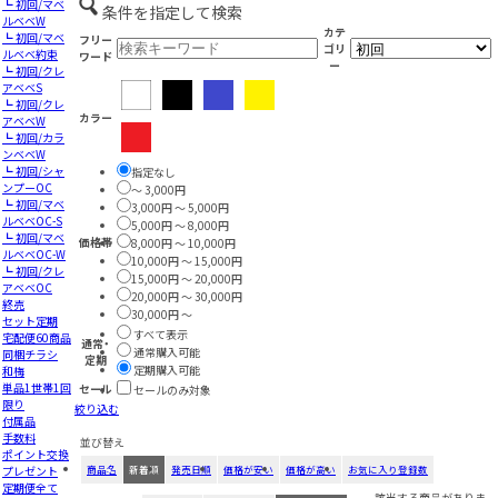
┗ 初回/マベ
条件を指定して検索
ルベベW
カテ
┗ 初回/マベ
フリー
ゴリ
ルベベ約束
ワード
ー
┗ 初回/クレ
アベベS
┗ 初回/クレ
カラー
アベベW
┗ 初回/カラ
ンベベW
┗ 初回/シャ
指定なし
ンプーOC
～ 3,000円
┗ 初回/マベ
3,000円 ～ 5,000円
ルベベOC-S
5,000円 ～ 8,000円
┗ 初回/マベ
価格帯
8,000円 ～ 10,000円
ルベベOC-W
10,000円 ～ 15,000円
┗ 初回/クレ
15,000円 ～ 20,000円
アベベOC
20,000円 ～ 30,000円
終売
30,000円 ～
セット定期
すべて表示
宅配便60商品
通常・
通常購入可能
同梱チラシ
定期
定期購入可能
和梅
単品1世帯1回
セール
セールのみ対象
限り
絞り込む
付属品
手数料
並び替え
ポイント交換
プレゼント
商品名
新着順
発売日順
価格が安い
価格が高い
お気に入り登録数
定期便全て
該当する商品がありま