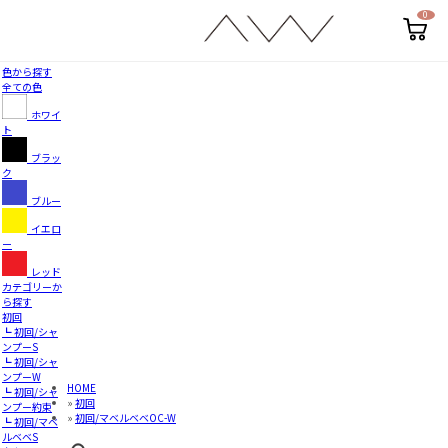
0
カ
ー
ト
ペ
色から探す
ー
全ての色
ジ
ホワイ
ト
ブラッ
ク
ブルー
イエロ
ー
レッド
カテゴリーか
ら探す
初回
┗ 初回/シャ
ンプーS
┗ 初回/シャ
ンプーW
HOME
┗ 初回/シャ
»
初回
ンプー約束
»
初回/マベルベベOC-W
┗ 初回/マベ
ルベベS