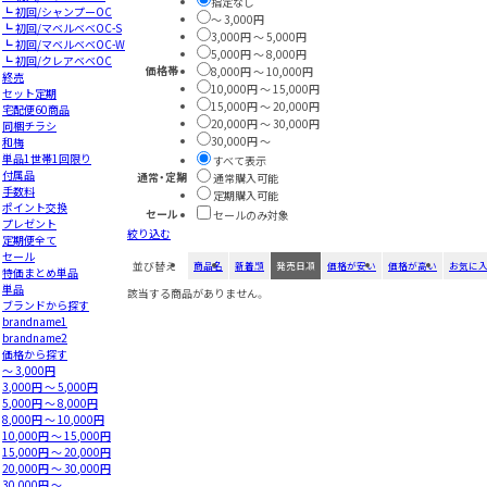
指定なし
┗ 初回/シャンプーOC
～ 3,000円
┗ 初回/マベルベベOC-S
3,000円 ～ 5,000円
┗ 初回/マベルベベOC-W
5,000円 ～ 8,000円
┗ 初回/クレアベベOC
価格帯
8,000円 ～ 10,000円
終売
10,000円 ～ 15,000円
セット定期
15,000円 ～ 20,000円
宅配便60商品
20,000円 ～ 30,000円
同梱チラシ
30,000円 ～
和梅
単品1世帯1回限り
すべて表示
付属品
通常・定期
通常購入可能
手数料
定期購入可能
ポイント交換
セール
セールのみ対象
プレゼント
絞り込む
定期便全て
セール
並び替え
商品名
新着順
発売日順
価格が安い
価格が高い
お気に
特価まとめ単品
単品
該当する商品がありません。
ブランドから探す
brandname1
brandname2
価格から探す
～ 3,000円
3,000円 ～ 5,000円
5,000円 ～ 8,000円
8,000円 ～ 10,000円
10,000円 ～ 15,000円
15,000円 ～ 20,000円
20,000円 ～ 30,000円
30,000円 ～