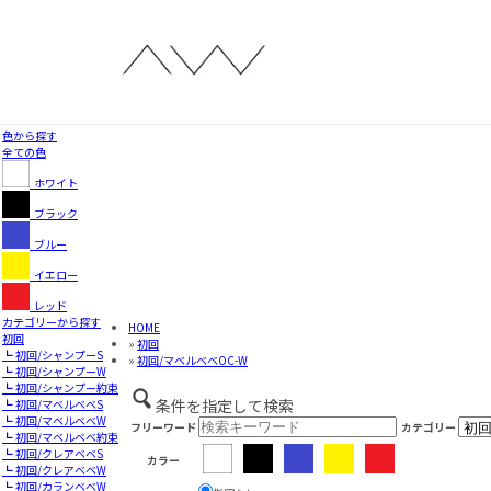
色から探す
全ての色
ホワイト
ブラック
ブルー
イエロー
レッド
カテゴリーから探す
HOME
初回
»
初回
┗ 初回/シャンプーS
»
初回/マベルベベOC-W
┗ 初回/シャンプーW
┗ 初回/シャンプー約束
条件を指定して検索
┗ 初回/マベルベベS
┗ 初回/マベルベベW
フリーワード
カテゴリー
┗ 初回/マベルベベ約束
┗ 初回/クレアベベS
カラー
┗ 初回/クレアベベW
┗ 初回/カランベベW