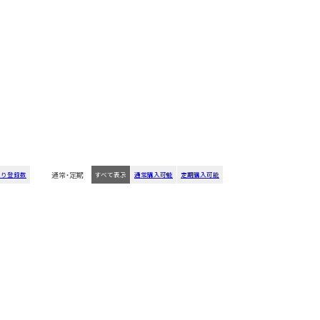
通常・定期
入り登録数
すべて表示
通常購入可能
定期購入可能