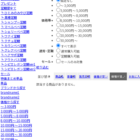
指定なし
プレゼント
～ 3,000円
定期便全て
3,000円 ～ 5,000円
┗ ひとみのみやび定期
5,000円 ～ 8,000円
┗ 黒椿定期
価格帯
8,000円 ～ 10,000円
┗ シャンプー定期
10,000円 ～ 15,000円
┗ マベルベベ定期
15,000円 ～ 20,000円
┗ シェリーべべ定期
20,000円 ～ 30,000円
┗ ワナイ定期
30,000円 ～
┗ クチュ定期
┗ カランベベ定期
すべて表示
┗ クレアべべ定期
通常・定期
通常購入可能
┗ ヘアサポ定期
定期購入可能
┗ アウトバス定期
セール
セールのみ対象
┗ シピエレガン定期ver1
絞り込む
┗ シピエレガン定期ver2
セール
並び替え
商品名
新着順
発売日順
価格が安い
価格が高い
お気に入
特価まとめ単品
単品
該当する商品がありません。
ブランドから探す
brandname1
brandname2
価格から探す
～ 3,000円
3,000円 ～ 5,000円
5,000円 ～ 8,000円
8,000円 ～ 10,000円
10,000円 ～ 15,000円
15,000円 ～ 20,000円
20,000円 ～ 30,000円
30,000円 ～