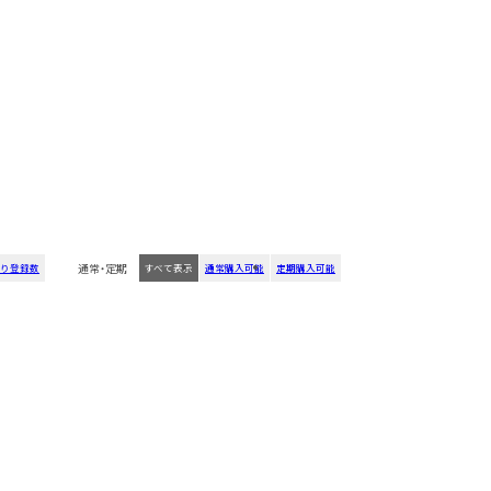
通常・定期
り登録数
すべて表示
通常購入可能
定期購入可能