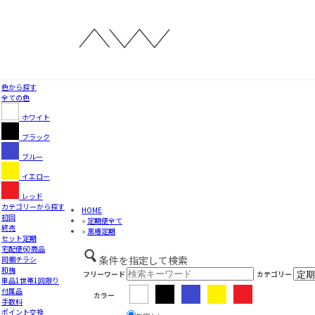
色から探す
全ての色
ホワイト
ブラック
ブルー
イエロー
レッド
カテゴリーから探す
HOME
初回
»
定期便全て
終売
»
黒椿定期
セット定期
宅配便60商品
条件を指定して検索
同梱チラシ
和梅
フリーワード
カテゴリー
単品1世帯1回限り
付属品
カラー
手数料
ポイント交換