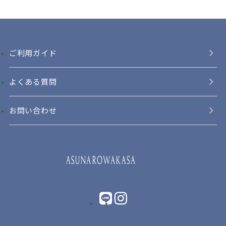
ご利用ガイド
よくある質問
お問い合わせ
LINE
instagram