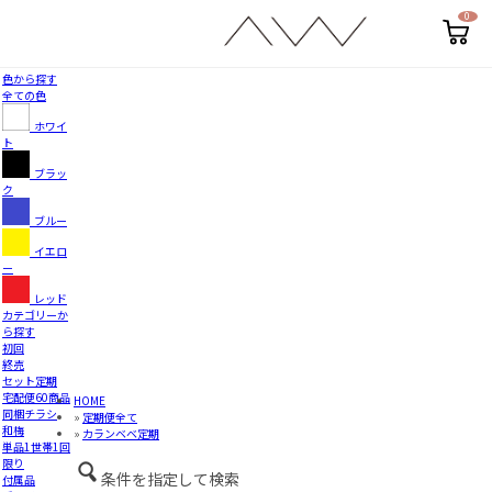
0
カ
ー
ト
ペ
色から探す
ー
全ての色
ジ
ホワイ
ト
ブラッ
ク
ブルー
イエロ
ー
レッド
カテゴリーか
ら探す
初回
終売
セット定期
宅配便60商品
HOME
同梱チラシ
»
定期便全て
和梅
»
カランベベ定期
単品1世帯1回
限り
条件を指定して検索
付属品