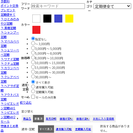
手数料
カテ
フリー
ポイント交換
ゴリ
ワード
プレゼント
ー
定期便全て
┗ ひとみのみ
やび定期
カラー
┗ 黒椿定期
┗ シャンプー
定期
指定なし
┗ マベルベベ
～ 3,000円
定期
3,000円 ～ 5,000円
┗ シェリーべ
5,000円 ～ 8,000円
べ定期
価格帯
8,000円 ～ 10,000円
┗ ワナイ定期
10,000円 ～ 15,000円
┗ クチュ定期
15,000円 ～ 20,000円
┗ カランベベ
定期
20,000円 ～ 30,000円
┗ クレアべべ
30,000円 ～
定期
すべて表示
通常・
┗ ヘアサポ定
通常購入可能
定期
期
定期購入可能
┗ アウトバス
セール
セールのみ対象
定期
絞り込む
┗ シピエレガ
ン定期ver1
並び替え
┗ シピエレガ
ン定期ver2
商品名
新着順
発売日順
価格が安い
価格が高い
お気に入り登録数
セール
特価まとめ単
該当する商品がありま
通常・定期
すべて表示
通常購入可能
定期購入可能
品
せん。