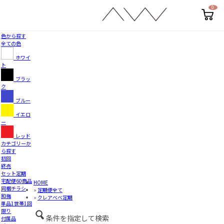
0
カ
ー
ト
ペ
色から探す
ー
全ての色
ジ
ホワイ
ト
ブラッ
ク
ブルー
イエロ
ー
レッド
カテゴリーか
ら探す
初回
終売
セット定期
宅配便60商品
HOME
同梱チラシ
»
定期便全て
和梅
»
クレアべべ定期
単品1世帯1回
限り
条件を指定して検索
付属品