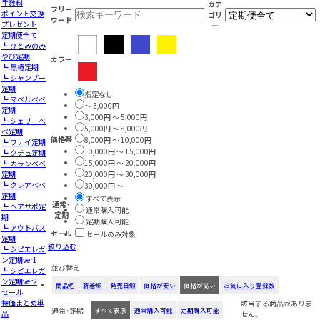
手数料
カテ
フリー
ポイント交換
ゴリ
ワード
プレゼント
ー
定期便全て
┗ ひとみのみ
やび定期
カラー
┗ 黒椿定期
┗ シャンプー
定期
指定なし
┗ マベルベベ
～ 3,000円
定期
3,000円 ～ 5,000円
┗ シェリーべ
5,000円 ～ 8,000円
べ定期
価格帯
8,000円 ～ 10,000円
┗ ワナイ定期
10,000円 ～ 15,000円
┗ クチュ定期
15,000円 ～ 20,000円
┗ カランベベ
定期
20,000円 ～ 30,000円
┗ クレアべべ
30,000円 ～
定期
すべて表示
通常・
┗ ヘアサポ定
通常購入可能
定期
期
定期購入可能
┗ アウトバス
セール
セールのみ対象
定期
絞り込む
┗ シピエレガ
ン定期ver1
並び替え
┗ シピエレガ
ン定期ver2
商品名
新着順
発売日順
価格が安い
価格が高い
お気に入り登録数
セール
特価まとめ単
該当する商品がありま
通常・定期
すべて表示
通常購入可能
定期購入可能
品
せん。