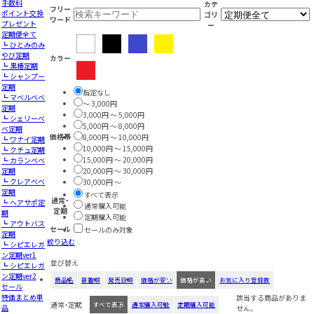
手数料
カテ
フリー
ポイント交換
ゴリ
ワード
プレゼント
ー
定期便全て
┗ ひとみのみ
やび定期
カラー
┗ 黒椿定期
┗ シャンプー
定期
指定なし
┗ マベルベベ
～ 3,000円
定期
3,000円 ～ 5,000円
┗ シェリーべ
5,000円 ～ 8,000円
べ定期
価格帯
8,000円 ～ 10,000円
┗ ワナイ定期
10,000円 ～ 15,000円
┗ クチュ定期
15,000円 ～ 20,000円
┗ カランベベ
定期
20,000円 ～ 30,000円
┗ クレアべべ
30,000円 ～
定期
すべて表示
通常・
┗ ヘアサポ定
通常購入可能
定期
期
定期購入可能
┗ アウトバス
セール
セールのみ対象
定期
絞り込む
┗ シピエレガ
ン定期ver1
並び替え
┗ シピエレガ
ン定期ver2
商品名
新着順
発売日順
価格が安い
価格が高い
お気に入り登録数
セール
特価まとめ単
該当する商品がありま
通常・定期
すべて表示
通常購入可能
定期購入可能
品
せん。