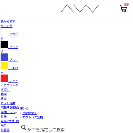
0
カ
ー
ト
ペ
色から探す
ー
全ての色
ジ
ホワイ
ト
ブラッ
ク
ブルー
イエロ
ー
レッド
カテゴリーか
ら探す
初回
終売
セット定期
宅配便60商品
HOME
同梱チラシ
»
定期便全て
和梅
»
アウトバス定期
単品1世帯1回
限り
条件を指定して検索
付属品