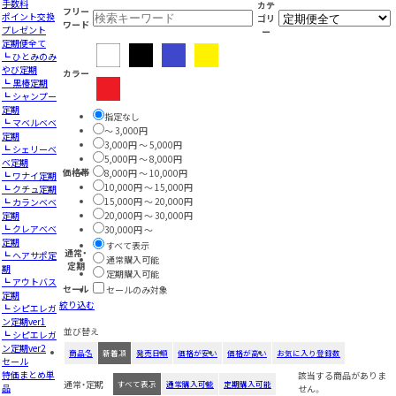
手数料
カテ
フリー
ポイント交換
ゴリ
ワード
プレゼント
ー
定期便全て
┗ ひとみのみ
やび定期
カラー
┗ 黒椿定期
┗ シャンプー
定期
指定なし
┗ マベルベベ
～ 3,000円
定期
3,000円 ～ 5,000円
┗ シェリーべ
5,000円 ～ 8,000円
べ定期
価格帯
8,000円 ～ 10,000円
┗ ワナイ定期
10,000円 ～ 15,000円
┗ クチュ定期
15,000円 ～ 20,000円
┗ カランベベ
定期
20,000円 ～ 30,000円
┗ クレアべべ
30,000円 ～
定期
すべて表示
通常・
┗ ヘアサポ定
通常購入可能
定期
期
定期購入可能
┗ アウトバス
セール
セールのみ対象
定期
絞り込む
┗ シピエレガ
ン定期ver1
並び替え
┗ シピエレガ
ン定期ver2
商品名
新着順
発売日順
価格が安い
価格が高い
お気に入り登録数
セール
特価まとめ単
該当する商品がありま
通常・定期
すべて表示
通常購入可能
定期購入可能
品
せん。