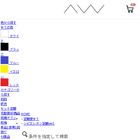
0
カ
ー
ト
ペ
色から探す
ー
全ての色
ジ
ホワイ
ト
ブラッ
ク
ブルー
イエロ
ー
レッド
カテゴリーか
ら探す
初回
終売
セット定期
宅配便60商品
HOME
同梱チラシ
»
定期便全て
和梅
»
シピエレガン定期ver1
単品1世帯1回
限り
条件を指定して検索
付属品