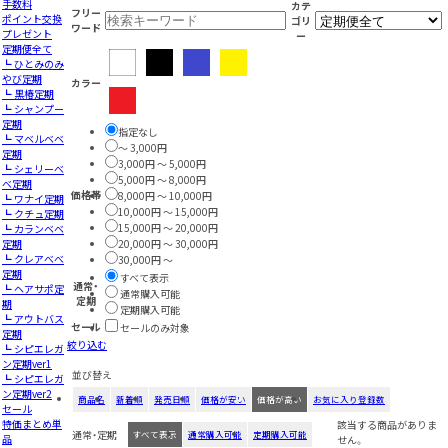
手数料
カテ
フリー
ポイント交換
ゴリ
ワード
プレゼント
ー
定期便全て
┗ ひとみのみ
やび定期
カラー
┗ 黒椿定期
┗ シャンプー
定期
指定なし
┗ マベルベベ
～ 3,000円
定期
3,000円 ～ 5,000円
┗ シェリーべ
5,000円 ～ 8,000円
べ定期
価格帯
8,000円 ～ 10,000円
┗ ワナイ定期
10,000円 ～ 15,000円
┗ クチュ定期
15,000円 ～ 20,000円
┗ カランベベ
定期
20,000円 ～ 30,000円
┗ クレアべべ
30,000円 ～
定期
すべて表示
通常・
┗ ヘアサポ定
通常購入可能
定期
期
定期購入可能
┗ アウトバス
セール
セールのみ対象
定期
絞り込む
┗ シピエレガ
ン定期ver1
並び替え
┗ シピエレガ
ン定期ver2
商品名
新着順
発売日順
価格が安い
価格が高い
お気に入り登録数
セール
特価まとめ単
該当する商品がありま
通常・定期
すべて表示
通常購入可能
定期購入可能
品
せん。