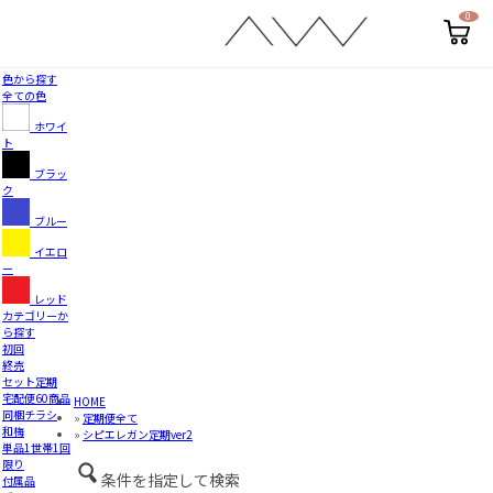
0
カ
ー
ト
ペ
色から探す
ー
全ての色
ジ
ホワイ
ト
ブラッ
ク
ブルー
イエロ
ー
レッド
カテゴリーか
ら探す
初回
終売
セット定期
宅配便60商品
HOME
同梱チラシ
»
定期便全て
和梅
»
シピエレガン定期ver2
単品1世帯1回
限り
条件を指定して検索
付属品