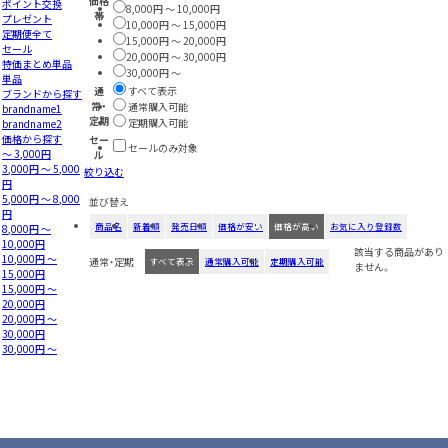
価格
ポイント交換
8,000円 ～ 10,000円
帯
プレゼント
10,000円 ～ 15,000円
定期便全て
15,000円 ～ 20,000円
セール
20,000円 ～ 30,000円
特価まとめ単品
30,000円 ～
単品
通
すべて表示
ブランドから探す
常・
通常購入可能
brandname1
定期
定期購入可能
brandname2
価格から探す
セー
セールのみ対象
～ 3,000円
ル
3,000円 ～ 5,000
絞り込む
円
5,000円 ～ 8,000
並び替え
円
商品名
新着順
発売日順
価格が安い
価格が高い
お気に入り登録数
8,000円 ～
10,000円
該当する商品があり
10,000円 ～
通常・定期
すべて表示
通常購入可能
定期購入可能
ません。
15,000円
15,000円 ～
20,000円
20,000円 ～
30,000円
30,000円 ～