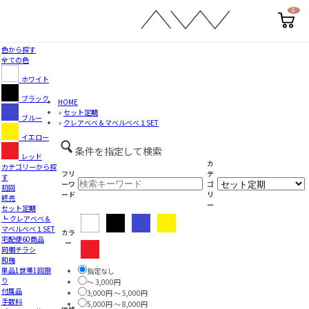
0
カ
ー
ト
ペ
色から探す
ー
全ての色
ジ
ホワイト
ブラック
HOME
»
セット定期
ブルー
»
クレアべべ＆マベルべべ１SET
イエロー
条件を指定して検索
レッド
カ
カテゴリーから探
フリ
テ
す
ーワ
ゴ
初回
ード
リ
終売
ー
セット定期
┗ クレアべべ＆
マベルべべ１SET
カラ
宅配便60商品
ー
同梱チラシ
和梅
単品1世帯1回限
指定なし
り
～ 3,000円
付属品
3,000円 ～ 5,000円
手数料
5,000円 ～ 8,000円