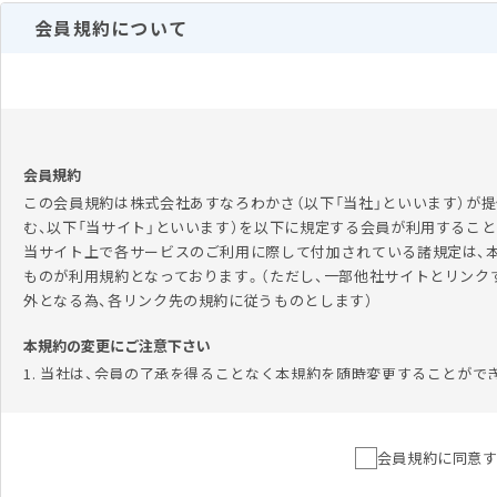
会員規約について
会員規約
この会員規約は株式会社あすなろわかさ（以下「当社」といいます）が提
む、以下「当サイト」といいます）を以下に規定する会員が利用するこ
当サイト上で各サービスのご利用に際して付加されている諸規定は、
ものが利用規約となっております。（ただし、一部他社サイトとリンク
外となる為、各リンク先の規約に従うものとします）
本規約の変更にご注意下さい
1. 当社は、会員の了承を得ることなく本規約を随時変更することがで
2. 前項の変更については、当サイト上に1ヵ月間表示した時点で、全
会員のみなさまへの通知
会員規約に同意
1. 本規約の変更のケース以外に当社が必要と判断した場合、当社は、
2. 前項の通知は、当サイト上に表示した時点で全ての会員に通知した