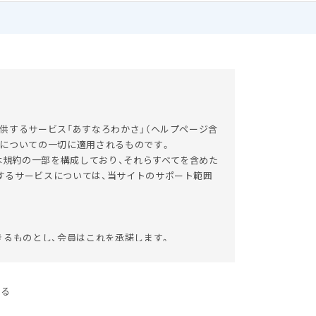
供するサービス「あすなろわかさ」（ヘルプページ含
とについての一切に適用されるものです。
本規約の一部を構成しており、それらすべてを含めた
するサービスについては、当サイトのサポート範囲
きるものとし、会員はこれを承諾します。
ての会員が了承したものとみなします。
する
会員に対し随時必要な事項を通知します。
ものとみなします。