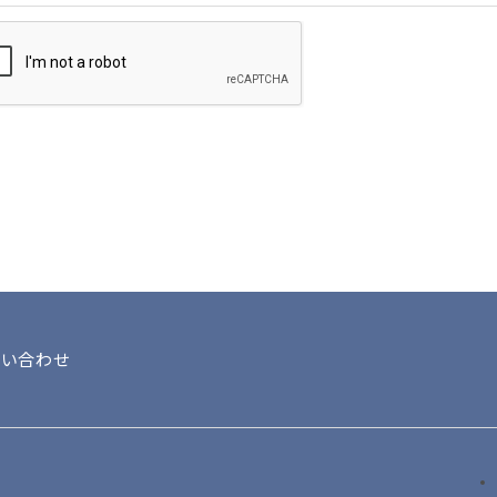
ードが必要になります。
の大切な個人情報がネットサーバ上に登録されます
により開示が求められる場合を除き、開示しないも
。
本人以外の第三者の会員登録をした場合、過去に会
問い合わせ
は、その会員登録を承認しない場合があります。
た場合は、ただちに承認を取り消させていただきま
コピー、又は他へ転用することを禁止いたします。