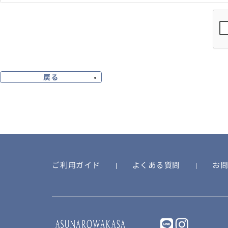
会員登録について
当サイトにおいてのご購入には会員登録が必要になります。
なお会員登録は無料です。
※ログインには、会員登録時に入力したメールアドレスおよびパスワ
会員のみなさまから提供された個人情報
戻る
当サイトを利用するにあたって、会員の住所、電話番号、購入履歴など
が、当社はその個人情報を適切かつ確実に管理するものとし、法令など
のとします。
※チャートなど一個人が特定できない範囲で集計する場合があります
お客様からの会員登録を承認しない場合
会員登録の申し込みを当社が受けた際、架空の人物を登録した場合や、
ご利用ガイド
よくある質問
お
員除名処分を受けたことがある場合など、当社が不適当と判断した時
また一度承認した会員であっても前述のいずれかであることが判明し
す。
個人利用以外に転用、商用することを禁止します
LINE
instagram
当サイトを利用する会員は当サイトに掲載されているいかなる情報も